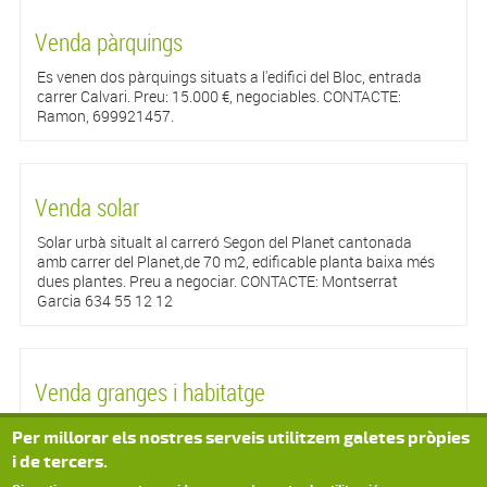
Venda pàrquings
Es venen dos pàrquings situats a l'edifici del Bloc, entrada
carrer Calvari. Preu: 15.000 €, negociables. CONTACTE:
Ramon, 699921457.
Venda solar
Solar urbà situalt al carreró Segon del Planet cantonada
amb carrer del Planet,de 70 m2, edificable planta baixa més
dues plantes. Preu a negociar. CONTACTE: Montserrat
Garcia 634 55 12 12
Venda granges i habitatge
Es venen antigues granges i l'habitage adjacent. Es troba a la
Per millorar els nostres serveis utilitzem galetes pròpies
sortida del poble de Duesaigües a peu de la carretera T-313.
i de tercers.
Hi han 5.000 m² construïts. CONTACTE: Juliana 671336805.