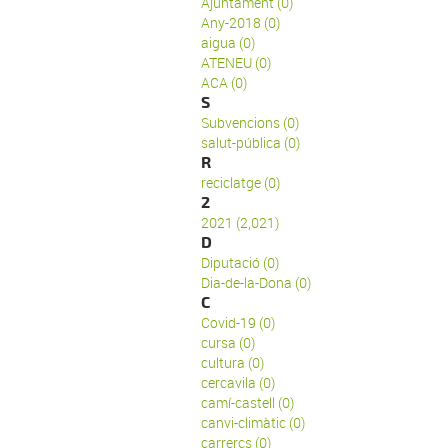
Ajuntament (0)
Any-2018 (0)
aigua (0)
ATENEU (0)
ACA (0)
S
Subvencions (0)
salut-pública (0)
R
reciclatge (0)
2
2021 (2,021)
D
Diputació (0)
Dia-de-la-Dona (0)
C
Covid-19 (0)
cursa (0)
cultura (0)
cercavila (0)
camí-castell (0)
canvi-climàtic (0)
carrercs (0)