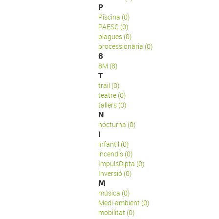
P
Piscina (0)
PAESC (0)
plagues (0)
processionària (0)
8
8M (8)
T
trail (0)
teatre (0)
tallers (0)
N
nocturna (0)
I
infantil (0)
incendis (0)
ImpulsDipta (0)
Inversió (0)
M
música (0)
Medi-ambient (0)
mobilitat (0)