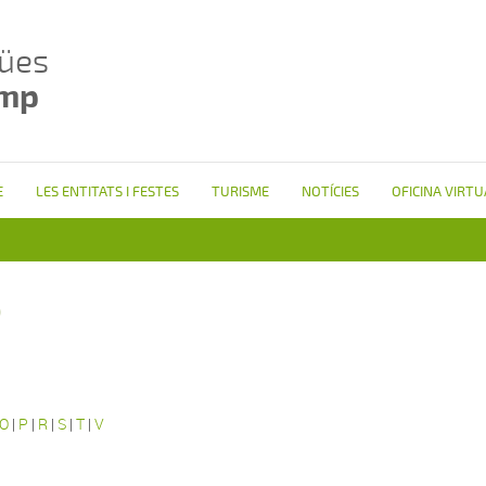
ües
amp
E
LES ENTITATS I FESTES
TURISME
NOTÍCIES
OFICINA VIRTU
b
O
|
P
|
R
|
S
|
T
|
V