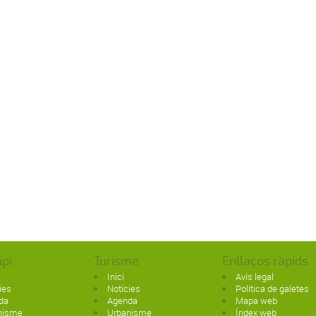
ipi
Turisme
Enllaços ràpids
Inici
Avís legal
ies
Notícies
Política de galetes
da
Agenda
Mapa web
nisme
Urbanisme
Índex web