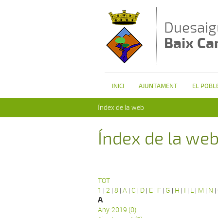
Vés al contingut
Duesaig
Baix C
INICI
AJUNTAMENT
EL POBL
Esteu aquí
Índex de la web
Índex de la we
TOT
1
|
2
|
8
|
A
|
C
|
D
|
E
|
F
|
G
|
H
|
I
|
L
|
M
|
N
|
A
Any-2019 (0)