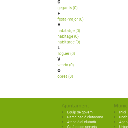
G
gegants (0)
F
festa-major (0)
H
habitatge (0)
habitage (0)
habittage (0)
L
lloguer (0)
V
venda (0)
O
obres (0)
Ajuntament
Munic
Equip de govern
Inici
Participació ciutadana
Notíc
Atenció al ciutadà
Agen
Catàleg de serveis
Urba