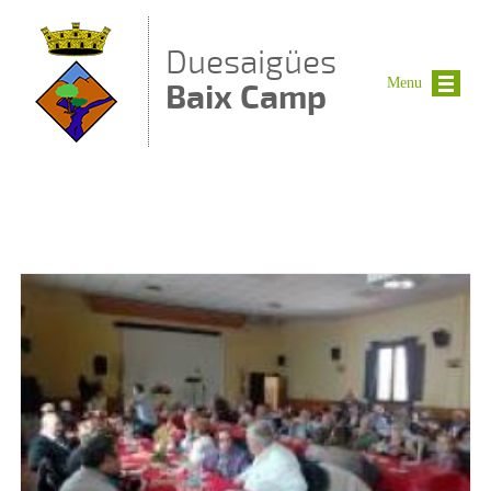
Vés al contingut
Duesaigües
Menu
Baix Camp