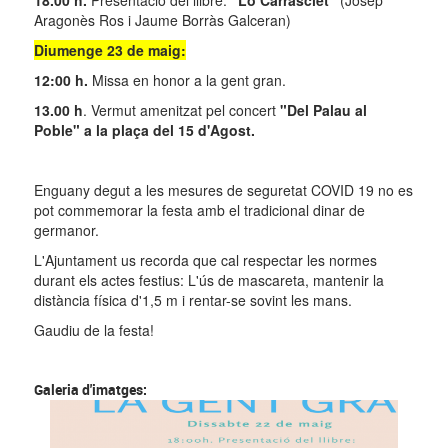
18.00 h.
Presentació del llibre:
"Lo Carrasclet"
(Josep
Aragonès Ros i Jaume Borràs Galceran)
Diumenge 23 de maig:
12:00 h.
Missa en honor a la gent gran.
13.00 h
. Vermut amenitzat pel concert
"Del Palau al
Poble" a la plaça del 15 d'Agost.
Enguany degut a les mesures de seguretat COVID 19 no es
pot commemorar la festa amb el tradicional dinar de
germanor.
L'Ajuntament us recorda que cal respectar les normes
durant els actes festius: L'ús de mascareta, mantenir la
distància física d'1,5 m i rentar-se sovint les mans.
Gaudiu de la festa!
Galeria d'imatges: