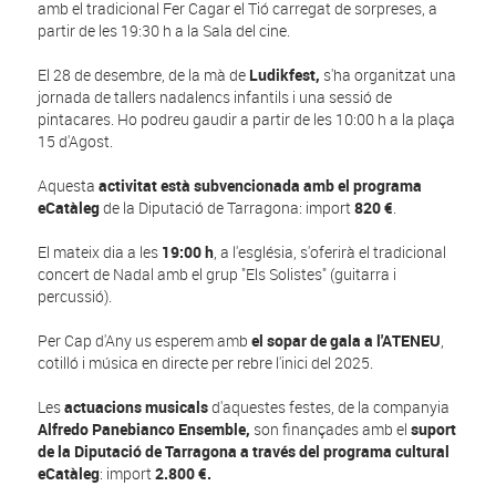
amb el tradicional Fer Cagar el Tió carregat de sorpreses, a
partir de les 19:30 h a la Sala del cine.
El 28 de desembre, de la mà de
Ludikfest,
s'ha organitzat una
jornada de tallers nadalencs infantils i una sessió de
pintacares. Ho podreu gaudir a partir de les 10:00 h a la plaça
15 d'Agost.
Aquesta
activitat està subvencionada amb el programa
eCatàleg
de la Diputació de Tarragona: import
820 €
.
El mateix dia a les
19:00 h
, a l'església, s'oferirà el tradicional
concert de Nadal amb el grup "Els Solistes" (guitarra i
percussió).
Per Cap d'Any us esperem amb
el sopar de gala a l'ATENEU
,
cotilló i música en directe per rebre l'inici del 2025.
Les
actuacions musicals
d'aquestes festes, de la companyia
Alfredo Panebianco Ensemble,
son finançades amb el
suport
de la Diputació de Tarragona a través del programa cultural
eCatàleg
: import
2.800 €.