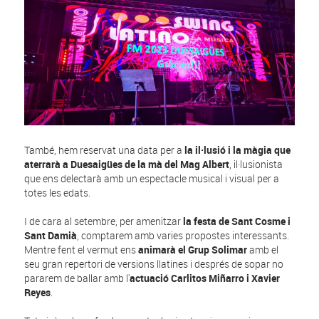
També, hem reservat una data per a
la il·lusió i la màgia que
aterrarà a Duesaigües de la mà del Mag Albert
, il·lusionista
que ens delectarà amb un espectacle musical i visual per a
totes les edats.
I de cara al setembre, per amenitzar
la festa de Sant Cosme i
Sant Damià
, comptarem amb varies propostes interessants.
Mentre fent el vermut ens
animarà el Grup Solimar
amb el
seu gran repertori de versions llatines i després de sopar no
pararem de ballar amb l'
actuació Carlitos Miñarro i Xavier
Reyes
.