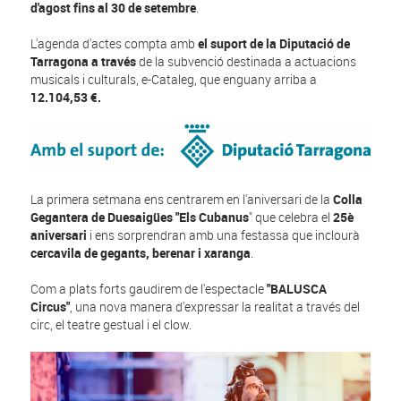
d'agost fins al 30 de setembre
.
L'agenda d'actes compta amb
el suport de la Diputació de
Tarragona a través
de la subvenció destinada a actuacions
musicals i culturals, e-Cataleg, que enguany arriba a
12.104,53 €.
La primera setmana ens centrarem en l'aniversari de la
Colla
Gegantera de Duesaigües "Els Cubanus
" que celebra el
25è
aniversari
i ens sorprendran amb una festassa que inclourà
cercavila de gegants, berenar i xaranga
.
Com a plats forts gaudirem de l'espectacle
"BALUSCA
Circus"
, una nova manera d'expressar la realitat a través del
circ, el teatre gestual i el clow.