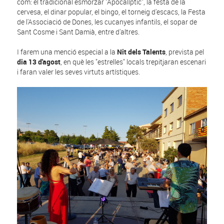
com: el tradicional esmorzar "Apocalíptic", la festa de la
cervesa, el dinar popular, el bingo, el torneig d'escacs, la Festa
de l'Associació de Dones, les cucanyes infantils, el sopar de
Sant Cosme i Sant Damià, entre d'altres.
I farem una menció especial a la
Nit dels Talents
, prevista pel
dia 13 d'agost
, en què les "estrelles" locals trepitjaran escenari
i faran valer les seves virtuts artístiques.