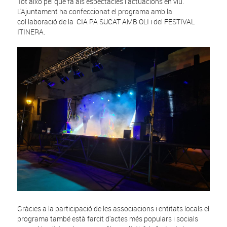
Tot això pel que fa als espectacles i actuacions en viu.
L'Ajuntament ha confeccionat el programa amb la
col·laboració de la CIA PA SUCAT AMB OLI i del FESTIVAL
ITINERA.
Gràcies a la participació de les associacions i entitats locals el
programa també està farcit d'actes més populars i socials