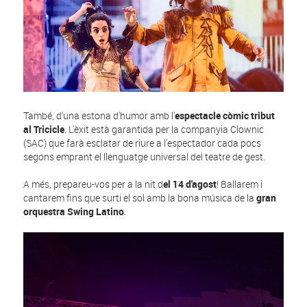
També, d'una estona d'humor amb l'
espectacle còmic tribut
al Tricicle
. L'èxit està garantida per la companyia Clownic
(SAC) que farà esclatar de riure a l'espectador cada pocs
segons emprant el llenguatge universal del teatre de gest.
A més, prepareu-vos per a la nit d
el 14 d'agost
! Ballarem i
cantarem fins que surti el sol amb la bona música de la
gran
orquestra Swing Latino
.