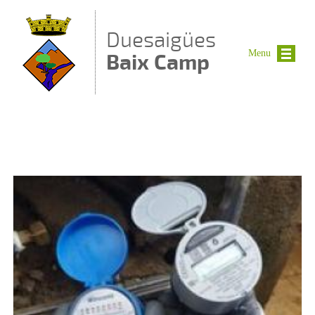
Vés al contingut
Duesaigües
Menu
Baix Camp