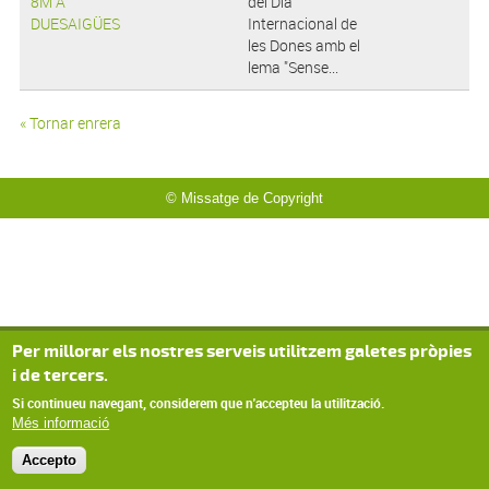
8M A
del Dia
DUESAIGÜES
Internacional de
les Dones amb el
lema "Sense...
« Tornar enrera
© Missatge de Copyright
Per millorar els nostres serveis utilitzem galetes pròpies
i de tercers.
Si continueu navegant, considerem que n'accepteu la utilització.
Més informació
Accepto