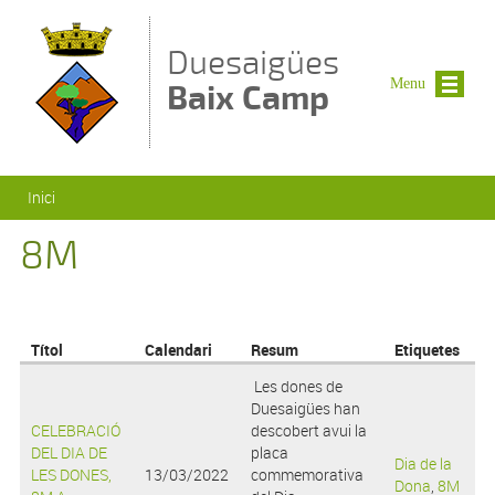
Vés al contingut
Duesaigües
Menu
Baix Camp
Esteu aquí
Inici
8M
Títol
Calendari
Resum
Etiquetes
Les dones de
Duesaigües han
CELEBRACIÓ
descobert avui la
DEL DIA DE
placa
Dia de la
LES DONES,
13/03/2022
commemorativa
Dona
,
8M