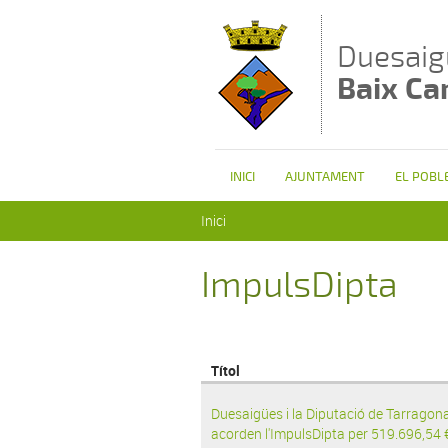
Vés al contingut
Duesaig
Baix C
INICI
AJUNTAMENT
EL POBL
Esteu aquí
Inici
ImpulsDipta
Títol
Duesaigües i la Diputació de Tarragon
acorden l'ImpulsDipta per 519.696,54 