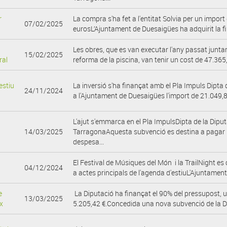
r
La compra s'ha fet a l'entitat Solvia per un impor
07/02/2025
eurosL’Ajuntament de Duesaigües ha adquirit la fi
Les obres, que es van executar l'any passat junt
15/02/2025
ral
reforma de la piscina, van tenir un cost de 47.365,
estiu
La inversió s'ha finançat amb el Pla Impuls Dipta
24/11/2024
a l'Ajuntament de Duesaigües l'import de 21.049,83
L'ajut s'emmarca en el Pla ImpulsDipta de la Dipu
14/03/2025
TarragonaAquesta subvenció es destina a pagar p
despesa...
El Festival de Músiques del Món i la TrailNight e
04/12/2024
a actes principals de l'agenda d'estiuL'Ajuntament 
e
La Diputació ha finançat el 90% del pressupost, u
13/03/2025
x
5.205,42 €.Concedida una nova subvenció de la Di