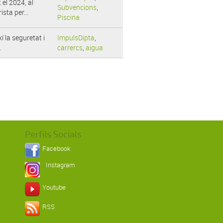
el 2024, al
Subvencions
,
sta per...
Piscina
 la seguretat i
ImpulsDipta
,
.
carrercs
,
aigua
Perfils Socials
Facebook
Instagram
Youtube
RSS