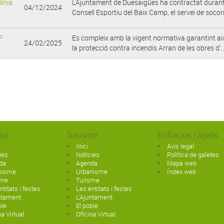
línia
L'Ajuntament de Duesaigües ha contractat durant 
04/12/2024
Consell Esportiu del Baix Camp, el servei de socorri
AP
Es compleix amb la vigent normativa garantint així
24/02/2025
la protecció contra incendis Arran de les obres d'..
ipi
Turisme
Enllaços ràpids
Inici
Avís legal
ies
Notícies
Política de galetes
da
Agenda
Mapa web
nisme
Urbanisme
Índex web
sme
Turisme
ntitats i festes
Les entitats i festes
ntament
L'Ajuntament
ble
El poble
na Virtual
Oficina Virtual