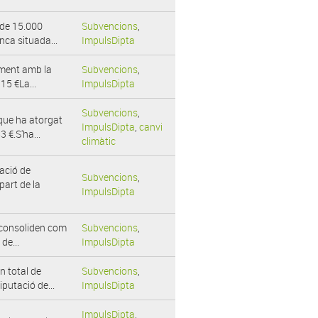
t de 15.000
Subvencions
,
nca situada...
ImpulsDipta
ament amb la
Subvencions
,
15 €La...
ImpulsDipta
Subvencions
,
 que ha atorgat
ImpulsDipta
,
canvi
 €.S'ha...
climàtic
tació de
Subvencions
,
art de la
ImpulsDipta
s consoliden com
Subvencions
,
de...
ImpulsDipta
n total de
Subvencions
,
putació de...
ImpulsDipta
ImpulsDipta
,