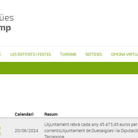
ües
amp
E
LES ENTITATS I FESTES
TURISME
NOTÍCIES
OFICINA VIRTU
Calendari
Resum
L'Ajuntament rebrà cada any 45.473,45 euros per
a
20/06/2024
correntsL’Ajuntament de Duesaigües i la Diputaci
€
Tarragona...