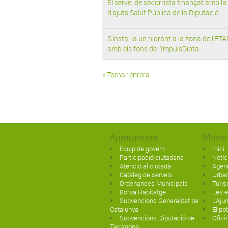
El servei de socorrista finançat amb la 
d'ajuts Salut Pública de la Diputació
S'instal·la un hidrant a la zona de l'ET
amb els fons de l'ImpulsDipta
« Tornar enrera
Ajuntament
Munic
Equip de govern
Inici
Participació ciutadana
Notíc
Atenció al ciutadà
Agen
Catàleg de serveis
Urba
Ordenances Municipals
Turi
Borsa Habitatge
Les e
Subvencions Generalitat de
L'Aju
Catalunya
El po
Subvencions Diputació de
Ofici
Tarragona