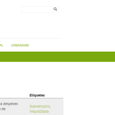
Formulari de
Cerca
cerca
AL
URBANISME
Etiquetes
 a despeses
Subvencions
,
ó de
ImpulsDipta