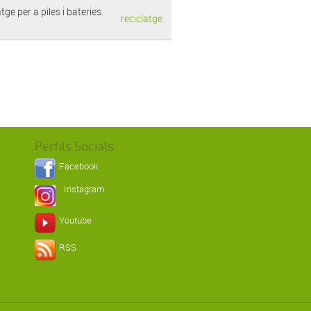
ge per a piles i bateries.
reciclatge
Perfils Socials
Facebook
Instagram
Youtube
RSS