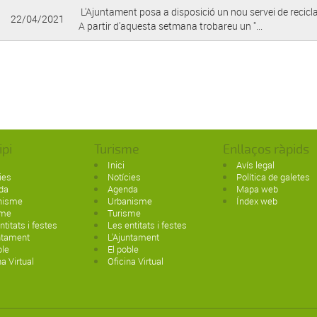
L'Ajuntament posa a disposició un nou servei de reciclat
22/04/2021
A partir d'aquesta setmana trobareu un "...
ipi
Turisme
Enllaços ràpids
Inici
Avís legal
ies
Notícies
Política de galetes
da
Agenda
Mapa web
nisme
Urbanisme
Índex web
sme
Turisme
ntitats i festes
Les entitats i festes
ntament
L'Ajuntament
ble
El poble
na Virtual
Oficina Virtual