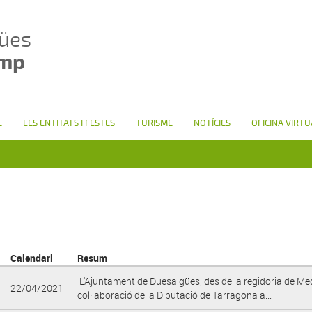
ües
amp
E
LES ENTITATS I FESTES
TURISME
NOTÍCIES
OFICINA VIRTU
Calendari
Resum
L'Ajuntament de Duesaigües, des de la regidoria de Me
22/04/2021
col·laboració de la Diputació de Tarragona a...