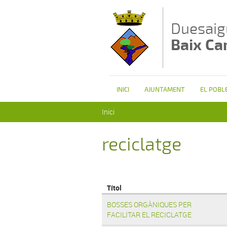
Vés al contingut
Duesaig
Baix C
INICI
AJUNTAMENT
EL POBL
Esteu aquí
Inici
reciclatge
Títol
BOSSES ORGÀNIQUES PER
FACILITAR EL RECICLATGE