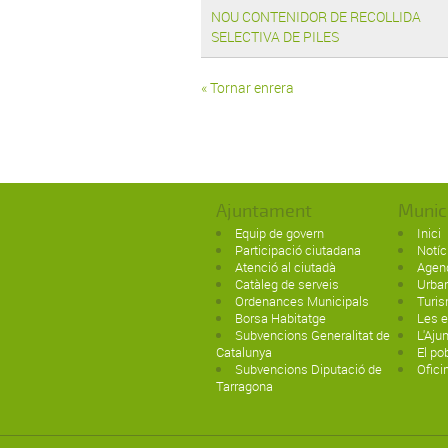
NOU CONTENIDOR DE RECOLLIDA
SELECTIVA DE PILES
« Tornar enrera
Ajuntament
Munic
Equip de govern
Inici
Participació ciutadana
Notíc
Atenció al ciutadà
Agen
Catàleg de serveis
Urba
Ordenances Municipals
Turi
Borsa Habitatge
Les e
Subvencions Generalitat de
L'Aju
Catalunya
El po
Subvencions Diputació de
Ofici
Tarragona