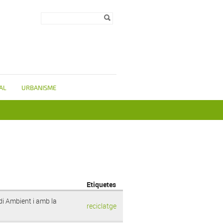
Formulari de
Cerca
cerca
AL
URBANISME
Etiquetes
di Ambient i amb la
reciclatge