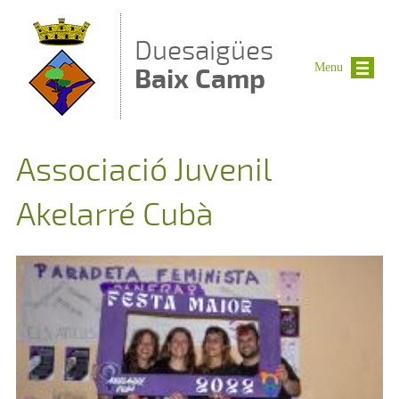
Vés al contingut
Duesaigües
Menu
Baix Camp
Associació Juvenil
Akelarré Cubà