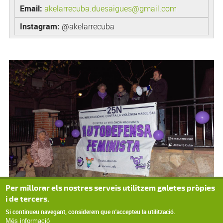
Email:
akelarrecuba.duesaigues@gmail.com
Instagram:
@akelarrecuba
Per millorar els nostres serveis utilitzem galetes pròpies
i de tercers.
Si continueu navegant, considerem que n'accepteu la utilització.
Més informació